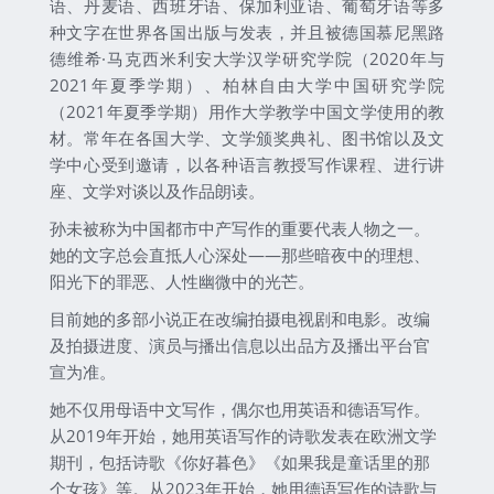
语、丹麦语、西班牙语、保加利亚语、葡萄牙语等多
种文字在世界各国出版与发表，并且被德国慕尼黑路
德维希·马克西米利安大学汉学研究学院（2020年与
2021年夏季学期）、柏林自由大学中国研究学院
（2021年夏季学期）用作大学教学中国文学使用的教
材。常年在各国大学、文学颁奖典礼、图书馆以及文
学中心受到邀请，以各种语言教授写作课程、进行讲
座、文学对谈以及作品朗读。
孙未被称为中国都市中产写作的重要代表人物之一。
她的文字总会直抵人心深处——那些暗夜中的理想、
阳光下的罪恶、人性幽微中的光芒。
目前她的多部小说正在改编拍摄电视剧和电影。改编
及拍摄进度、演员与播出信息以出品方及播出平台官
宣为准。
她不仅用母语中文写作，偶尔也用英语和德语写作。
从2019年开始，她用英语写作的诗歌发表在欧洲文学
期刊，包括诗歌《你好暮色》《如果我是童话里的那
个女孩》等。从2023年开始，她用德语写作的诗歌与