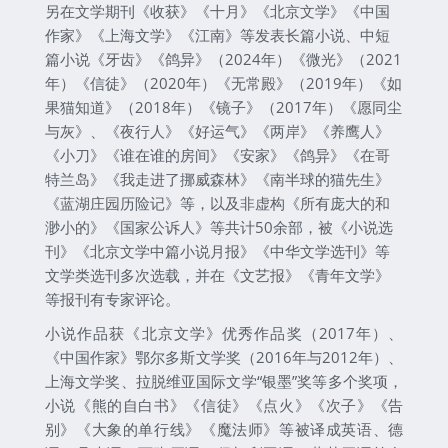
另在文学期刊《收获》《十月》《北京文学》《中国
作家》《上海文学》《江南》等发表长篇小说、中短
篇小说《牙齿》《鸽异》（2024年）《微光》（2021
年）《信徒》（2020年）《无常殿》（2019年）《如
果猫知道》（2018年）《镜子》（2017年）《愿同尘
与灰》、《夜行人》《好运气》《两岸》《养鹰人》
《小刀》《谁在谁的房间》《安家》《鸽异》《在哥
特兰岛》《我走进了挪威森林》《南半球的猫先生》
《蓝湖庄园历险记》等，以及非虚构《所有庞大的和
渺小的》《国家公诉人》等共计50余部，被《小说选
刊》《北京文学中篇小说月报》《中华文学选刊》等
文学类选刊多次选载，并在《文艺报》《青年文学》
等报刊有专家评论。
小说作品获《北京文学》优秀作品奖（2017年）、
《中国作家》鄂尔多斯文学奖（2016年与2012年）、
上海文学奖、拉脱维亚国际文学“银墨”奖等多个奖项，
小说《熊的自白书》《信徒》《点火》《次子》《告
别》《大象的单行线》《魔法师》等被译成英语、德