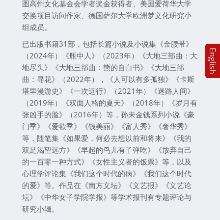
图高州文化基金会学者奖金获得者、美国爱荷华大学
交换项目访问作家、德国萨尔大学欧洲梦文化研究小
组成员。
已出版书籍31部，包括长篇小说及小说集《金腰带》
English
（2024年）《瓶中人》（2023年）《大地三部曲：大
地尽头》《大地三部曲：熊的自白书》《大地三部
曲：寻花》（2022年），《人可以有多孤独》《卡斯
塔里漫游史》《一次远行》（2021年）《迷路人间》
（2019年）《双面人格的夏天》（2018年）《岁月有
张凶手的脸》（2016年）等，孙未金钱系列小说《豪
门季》《爱欲季》《钱美丽》《富人秀》《奢华秀》
等，随笔集《如果爱，何必去想以前和将来》《我的
双足渴望远方》《早起的鸟儿有子弹吃》《放弃自己
的一百零一种方式》《女性主义者的饭票》等，以及
心理学评论集《我们这个时代的病》《我们这个时代
的爱》等。作品在《南方文坛》《文艺报》《文艺论
坛》《中华女子学院学报》等学术报刊有专题评论与
研究小辑。